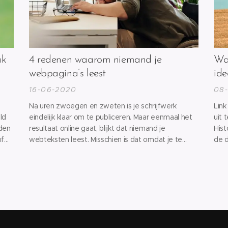
uk
4 redenen waarom niemand je
Wat
webpagina’s leest
ide
16-06-2020
08
Na uren zwoegen en zweten is je schrijfwerk
Link
ld
eindelijk klaar om te publiceren. Maar eenmaal het
uit 
nden
resultaat online gaat, blijkt dat niemand je
Hist
uf
webteksten leest. Misschien is dat omdat je te
de d
ige
weinig bezoekers hebt? Of is het eerder de
gewo
s
sessieduur die tegenvalt? Er zijn hoe dan ook
afst
ek
verschillende oorzaken denkbaar. Wij benoemen
link
ze en leggen uit wat je...
ontd