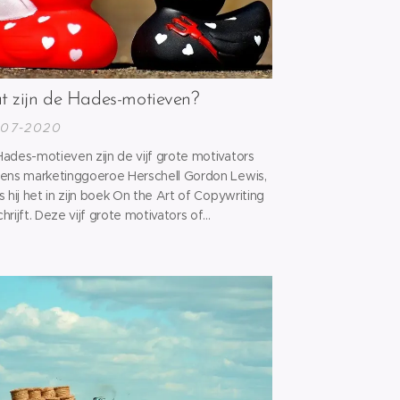
 zijn de Hades-motieven?
-07-2020
ades-motieven zijn de vijf grote motivators
ens marketinggoeroe Herschell Gordon Lewis,
s hij het in zijn boek On the Art of Copywriting
hrijft. Deze vijf grote motivators of
smotieven typeren de mens en het is enkel
it deze vijf motivators dat de mens reageert
eslissingen neemt.