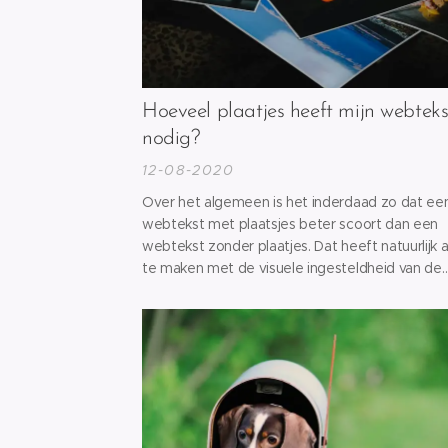
Hoeveel plaatjes heeft mijn webteks
nodig?
12-08-2020
Over het algemeen is het inderdaad zo dat ee
webtekst met plaatsjes beter scoort dan een
webtekst zonder plaatjes. Dat heeft natuurlijk a
te maken met de visuele ingesteldheid van de
consument die graag beelden laat spreken. W
hadden het hier al uitgebreid over in onze blog
over een
goede eerste indruk in een mailing
.
Daaruit bleek ook dat...