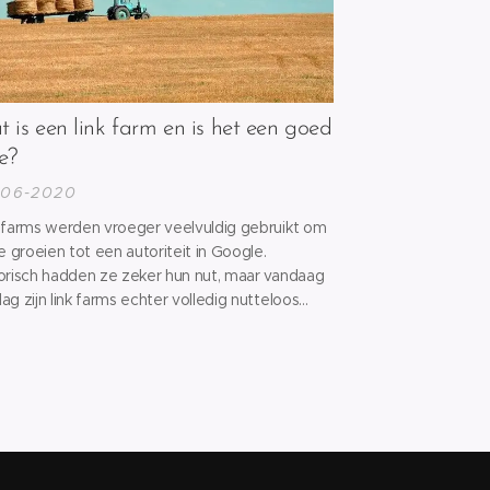
 is een link farm en is het een goed
e?
-06-2020
 farms werden vroeger veelvuldig gebruikt om
te groeien tot een autoriteit in Google.
orisch hadden ze zeker hun nut, maar vandaag
ag zijn link farms echter volledig nutteloos
rden. Het is zelfs zo dat Google websites
raft die zogenaamde link farms gebruiken. Wat
 farms zijn en wat je daarover moet weten,
ek je...