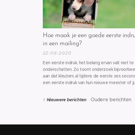
Hoe maak je een goede eerste indr
in een mailing?
22-06-2020
Een eerste indruk, het belang ervan valt niet te
onderschatten. Zo toont onderzoek bijvoorbee
aan dat kleuters al tijdens de eerste zes seco
een eerste indruk van hun nieuwe meester of j
vormen en dat die indruk gedurende het volled
schooljaar blijft bestaan. Natuurlijk zijn prospect
Oudere berichten
Nieuwere berichten
niet te vergelijken met kleuters, maar onderzo
van...